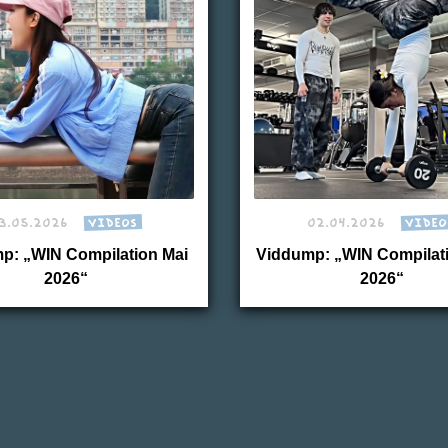
13.05.2026
VIDEOS
02.04.2026
VIDEO
p: „WIN Compilation Mai
Viddump: „WIN Compilati
2026“
2026“