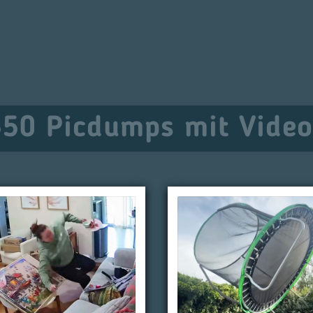
350 Picdumps mit Video