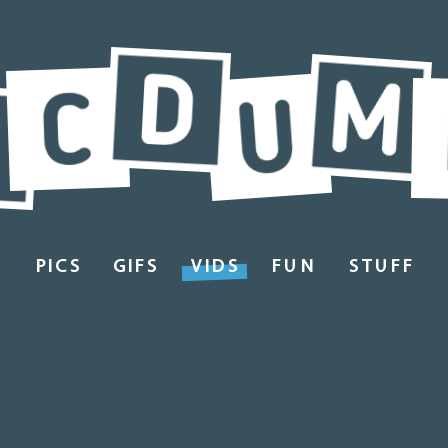
PICS
GIFS
VIDS
FUN
STUFF