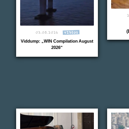
(
03.08.2026
VIDEOS
Viddump: „WIN Compilation August
2026“