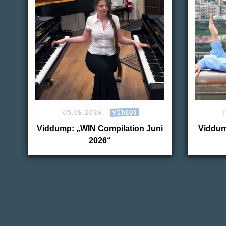
05.06.2026
VIDEOS
Viddump: „WIN Compilation Juni
Viddum
2026“