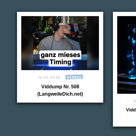
16.02.2026
VIDEOS
Viddump Nr. 508
(LangweileDich.net)
0
Vidd