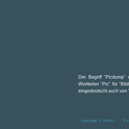
Der Begriff "Picdump" 
Wortteilen "Pic" für "B
eingedeutscht auch von "
Lustige T-Shirts
Co