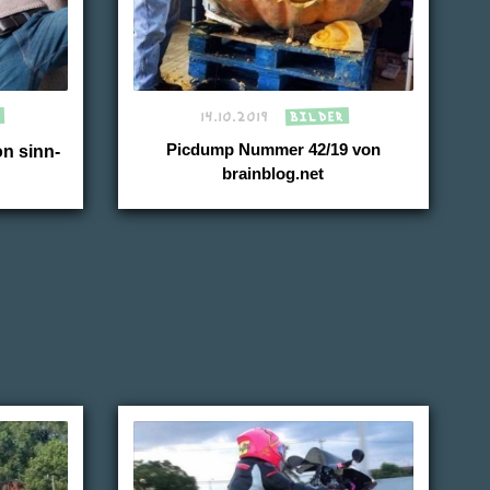
14.10.2019
BILDER
n sinn-
Picdump Nummer 42/19 von
brainblog.net