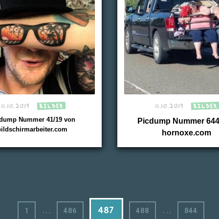
11.10.2019
BILDER
11.10.2019
BILDER
cdump Nummer 41/19 von
Picdump Nummer 644
bildschirmarbeiter.com
hornoxe.com
...
...
487
1
486
488
844