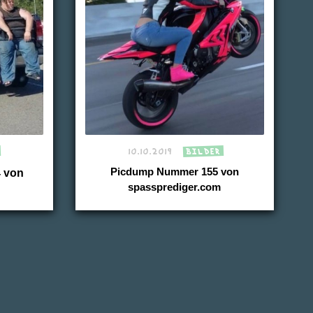
10.10.2019
BILDER
 von
Picdump Nummer 155 von
spassprediger.com