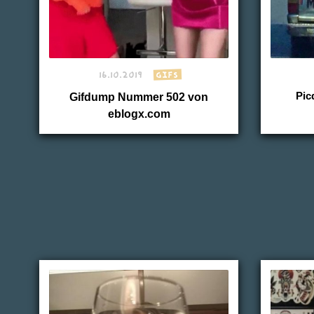
16.10.2019
GIFS
Gifdump Nummer 502 von
Pic
eblogx.com