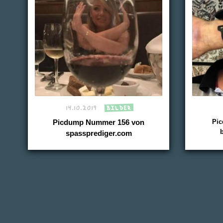
14.10.2019
BILDER
Pi
Picdump Nummer 156 von
spassprediger.com