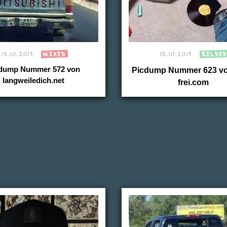
15.10.2019
MIXED
15.10.2019
BILDER
dump Nummer 572 von
Picdump Nummer 623 vo
langweiledich.net
frei.com