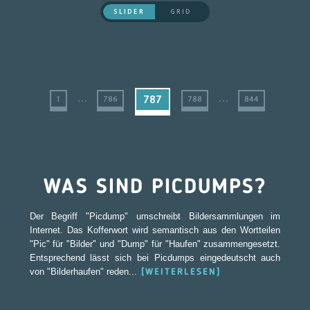
SLIDER
GRID
...
...
787
1
786
788
844
WAS SIND PICDUMPS?
Der Begriff "Picdump" umschreibt Bildersammlungen im
Internet. Das Kofferwort wird semantisch aus den Wortteilen
"Pic" für "Bilder" und "Dump" für "Haufen" zusammengesetzt.
Entsprechend lässt sich bei Picdumps eingedeutscht auch
von "Bilderhaufen" reden...
[WEITERLESEN]