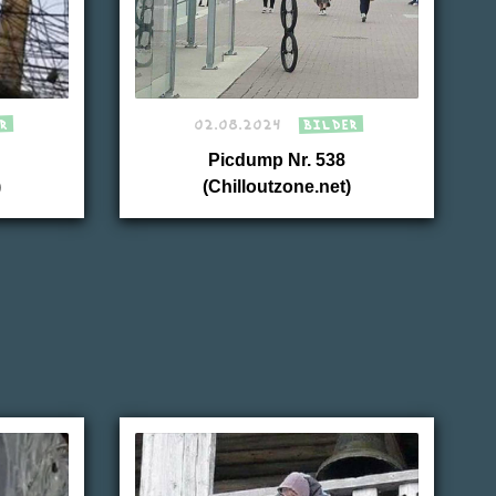
R
02.08.2024
BILDER
Picdump Nr. 538
)
(Chilloutzone.net)