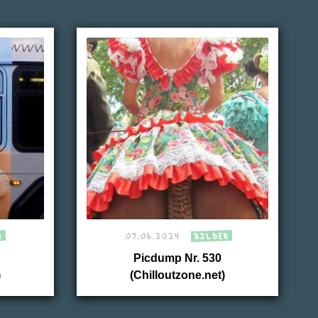
R
07.06.2024
BILDER
Picdump Nr. 530
)
(Chilloutzone.net)