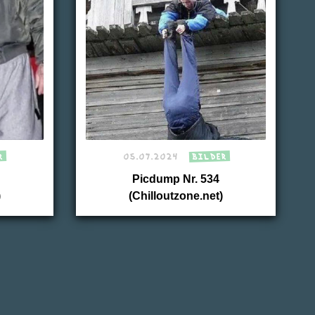
R
05.07.2024
BILDER
Picdump Nr. 534
)
(Chilloutzone.net)