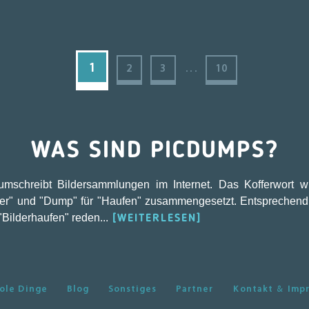
...
1
2
3
10
WAS SIND PICDUMPS?
umschreibt Bildersammlungen im Internet. Das Kofferwort 
ilder" und "Dump" für "Haufen" zusammengesetzt. Entsprechend
Bilderhaufen" reden...
[WEITERLESEN]
ole Dinge
Blog
Sonstiges
Partner
Kontakt & Imp