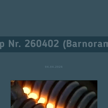
p Nr. 260402 (Barnora
04.04.2026