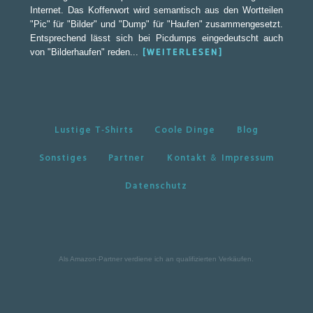
Internet. Das Kofferwort wird semantisch aus den Wortteilen
"Pic" für "Bilder" und "Dump" für "Haufen" zusammengesetzt.
Entsprechend lässt sich bei Picdumps eingedeutscht auch
von "Bilderhaufen" reden...
[WEITERLESEN]
Lustige T-Shirts
Coole Dinge
Blog
Sonstiges
Partner
Kontakt & Impressum
Datenschutz
Als Amazon-Partner verdiene ich an qualifizierten Verkäufen.