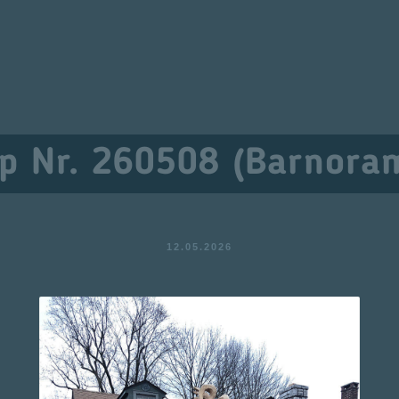
p Nr. 260508 (Barnora
12.05.2026